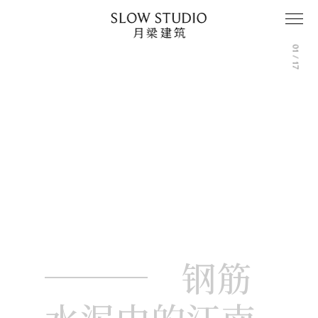
中
01 / 17
钢筋