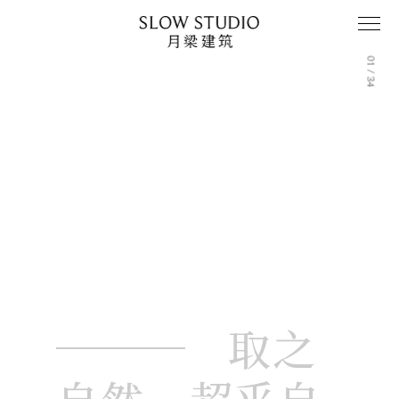
E
01 / 34
取之