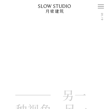
E
01 / 9
另一